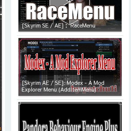
[Skyrim SE / AE]： RaceMenu
[Skyrim AE / SE]: Modex - A Mod
Explorer Menu (AddItemMenu)