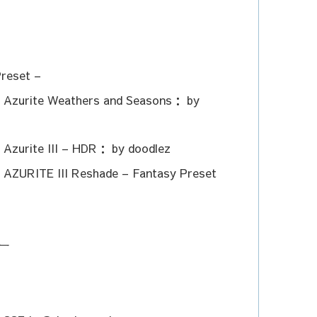
reset –
： Azurite Weathers and Seasons： by
 Azurite III – HDR： by doodlez
： AZURITE III Reshade – Fantasy Preset
ー