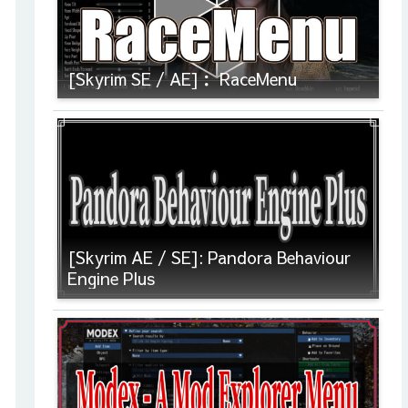
[Skyrim SE / AE]： RaceMenu
[Skyrim AE / SE]: Pandora Behaviour
Engine Plus