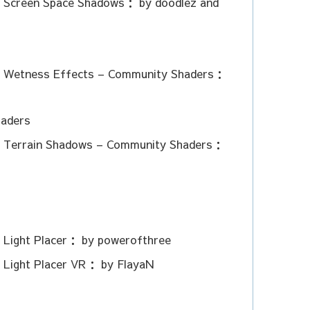
： Screen Space Shadows： by doodlez and
s： Wetness Effects – Community Shaders：
haders
： Terrain Shadows – Community Shaders：
： Light Placer： by powerofthree
： Light Placer VR： by FlayaN