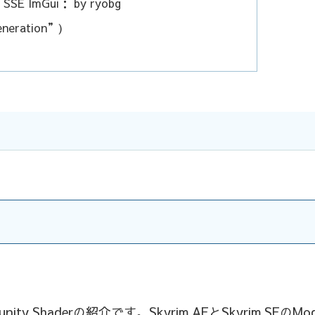
： SSE ImGui： by ryobg
neration”)
haderの紹介です。Skyrim AEとSkyrim SEのMo