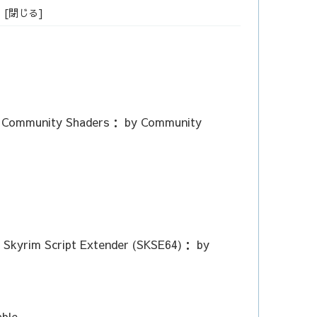
： Community Shaders： by Community
： Skyrim Script Extender (SKSE64)： by
able