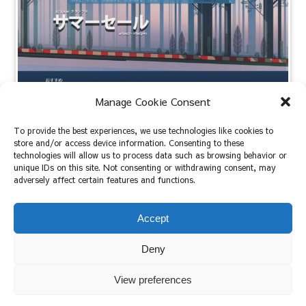
Manage Cookie Consent
To provide the best experiences, we use technologies like cookies to
store and/or access device information. Consenting to these
Steam サマーセール 2019： 7月9日(PT) –
technologies will allow us to process data such as browsing behavior or
unique IDs on this site. Not consenting or withdrawing consent, may
adversely affect certain features and functions.
2019.06.26
2023.10.30
Accept
Deny
View preferences