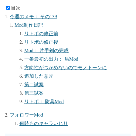
目次
今週のメモ： その139
Mod制作日記
リトポの修正前
リトポの修正後
Mod： 片手剣の完成
一番最初の出力： 盾Mod
方向性がつかめないのでモノトーンに
追加した意匠
第二試案
第三試案
リトポ： 防具Mod
フォロワーMod
何時ものキャラいじり