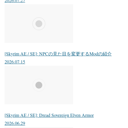
2026.07.27
[Skyrim AE / SE]: NPCの見た目を変更するModの紹介
2026.07.15
[Skyrim AE / SE]: Dread Sovereign Elven Armor
2026.06.29