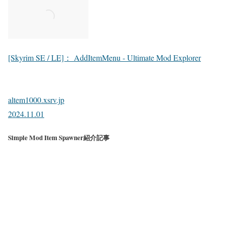
[Skyrim SE / LE]： AddItemMenu - Ultimate Mod Explorer
altem1000.xsrv.jp
2024.11.01
Simple Mod Item Spawner紹介記事