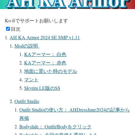
Ko-fiでサポートお願いします
目次
AH KA Armor 2024 SE SMP v1.11
Modの説明
KAアーマー： 白色
KAアーマー： 赤色
地面に置いた時のモデル
マント
Skyrim LE版のSS
Outfit Studio
Outfit Studioの使い方： AHDressJune2024の記事から
再掲
Bodyslide： Outfit/Bodyをクリック
Bodyslide： 今回の装備を選択しよう