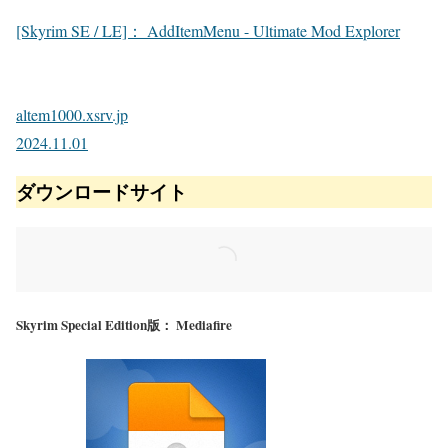
[Skyrim SE / LE]： AddItemMenu - Ultimate Mod Explorer
altem1000.xsrv.jp
2024.11.01
ダウンロードサイト
Skyrim Special Edition版： Mediafire