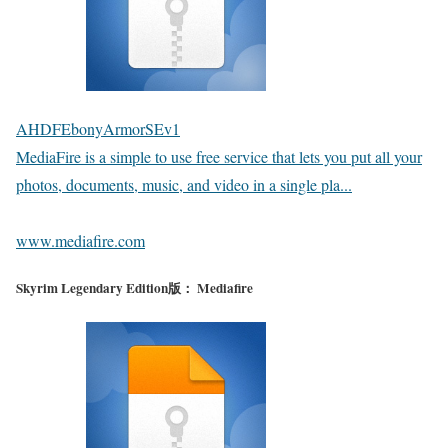
AHDFEbonyArmorSEv1
MediaFire is a simple to use free service that lets you put all your
photos, documents, music, and video in a single pla...
www.mediafire.com
Skyrim Legendary Edition版： Mediafire