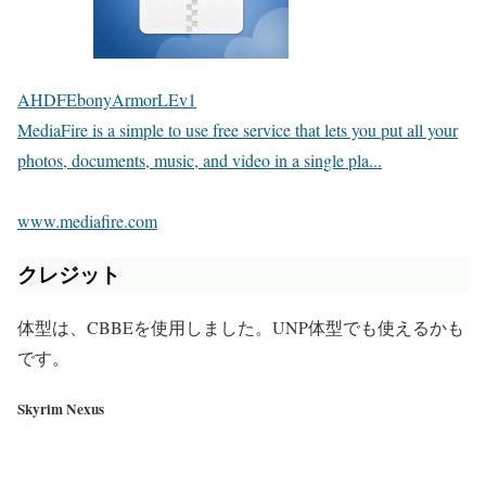
AHDFEbonyArmorLEv1
MediaFire is a simple to use free service that lets you put all your
photos, documents, music, and video in a single pla...
www.mediafire.com
クレジット
体型は、CBBEを使用しました。UNP体型でも使えるかも
です。
Skyrim Nexus