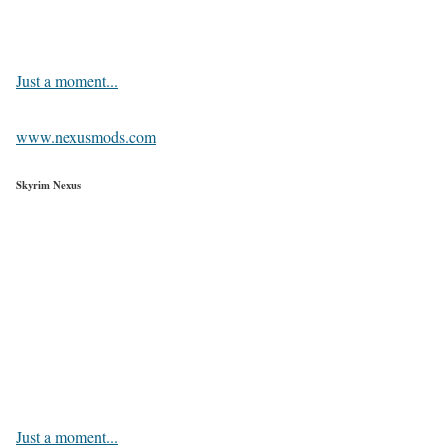
Just a moment...
www.nexusmods.com
Skyrim Nexus
Just a moment...