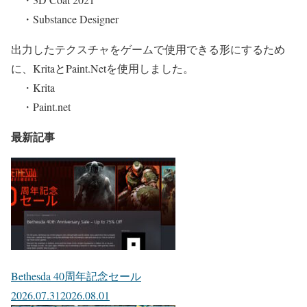
・Substance Designer
出力したテクスチャをゲームで使用できる形にするため
に、KritaとPaint.Netを使用しました。
・Krita
・Paint.net
最新記事
Bethesda 40周年記念セール
2026.07.31
2026.08.01