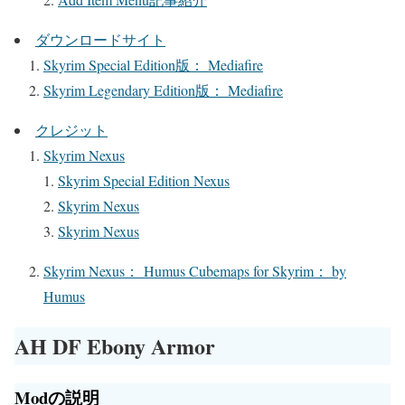
ダウンロードサイト
Skyrim Special Edition版： Mediafire
Skyrim Legendary Edition版： Mediafire
クレジット
Skyrim Nexus
Skyrim Special Edition Nexus
Skyrim Nexus
Skyrim Nexus
Skyrim Nexus： Humus Cubemaps for Skyrim： by
Humus
AH DF Ebony Armor
Modの説明