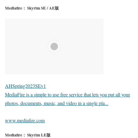
Mediafire： Skyrim SE / AE版
AHSpring2023SEv1
MediaFire is a simple to use free service that lets you put all your
photos, documents, music, and video in a single pla...
www.mediafire.com
Mediafire： Skyrim LE版