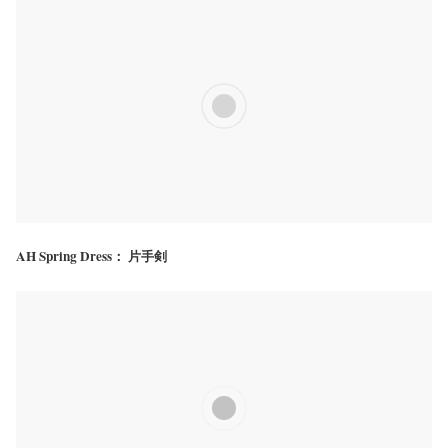
AH Spring Dress： 片手剣