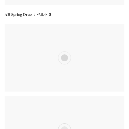
AH Spring Dress： ベルト３