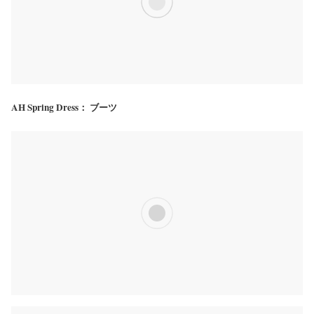
AH Spring Dress： ブーツ