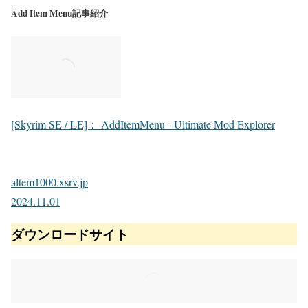
Add Item Menu記事紹介
[Skyrim SE / LE]： AddItemMenu - Ultimate Mod Explorer
altem1000.xsrv.jp
2024.11.01
ダウンロードサイト