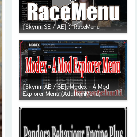
[Skyrim SE / AE]： RaceMenu
[Skyrim AE / SE]: Modex - A Mod
Explorer Menu (AddItemMenu)