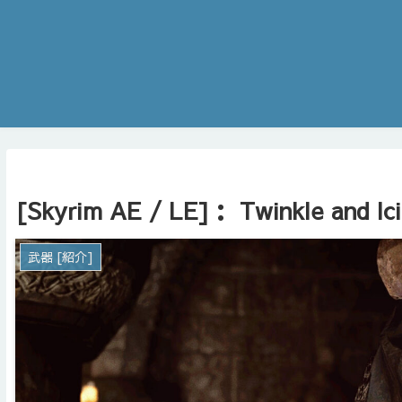
[Skyrim AE / LE]： Twinkle and Ic
武器 [紹介]