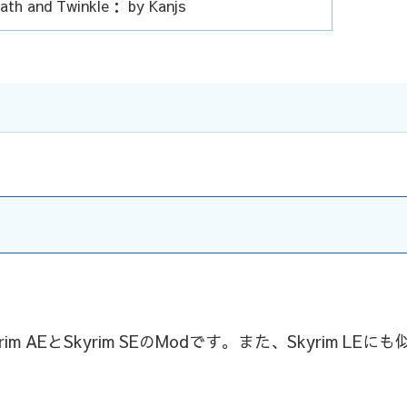
ath and Twinkle： by Kanjs
AEとSkyrim SEのModです。また、Skyrim LEにも