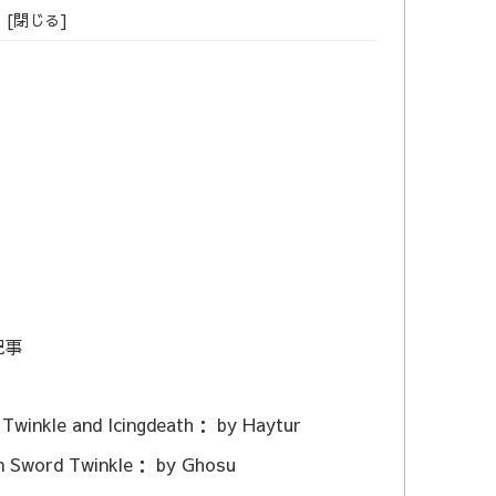
介記事
 Twinkle and Icingdeath： by Haytur
n Sword Twinkle： by Ghosu