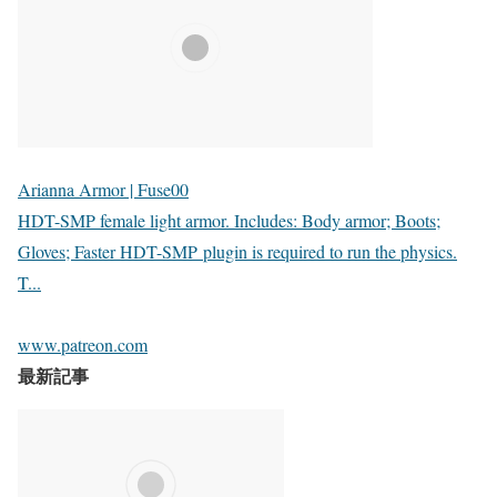
Arianna Armor | Fuse00
HDT-SMP female light armor. Includes: Body armor; Boots;
Gloves; Faster HDT-SMP plugin is required to run the physics.
T...
www.patreon.com
最新記事