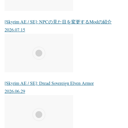
[Skyrim AE / SE]: NPCの見た目を変更するModの紹介
2026.07.15
[Skyrim AE / SE]: Dread Sovereign Elven Armor
2026.06.29