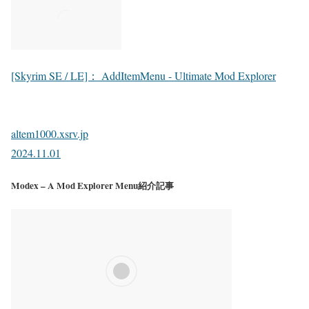
[Skyrim SE / LE]： AddItemMenu - Ultimate Mod Explorer
altem1000.xsrv.jp
2024.11.01
Modex – A Mod Explorer Menu紹介記事