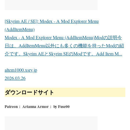
[Skyrim AE / SE]: Modex - A Mod Explorer Menu
(AddItemMenu)
Modex - A Mod Explorer Menu (AddItemMenu)Modの説明今
日は、AddItemMenu以外にも多くの機能を持ったModの紹
介です。Skyrim AEとSkyrim SEのModです。Add Item M...
altem1000.xsrv.jp
2026.03.26
ダウンロードサイト
Patreon： Arianna Armor： by Fuse00