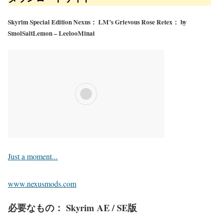
Skyrim Special Edition Nexus： LM’s Grievous Rose Retex： by
SmolSaltLemon – LeelooMinai
Just a moment...
www.nexusmods.com
必要なもの： Skyrim AE / SE版