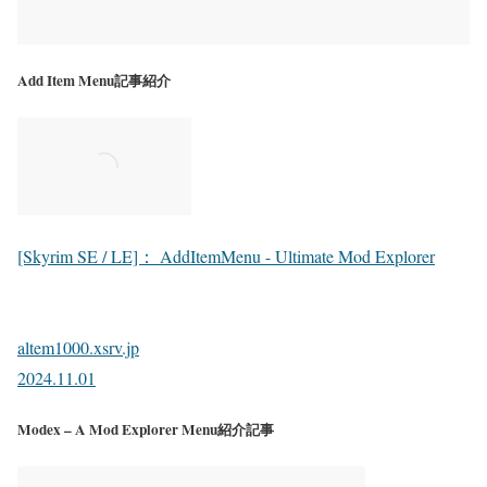
Add Item Menu記事紹介
[Skyrim SE / LE]： AddItemMenu - Ultimate Mod Explorer
altem1000.xsrv.jp
2024.11.01
Modex – A Mod Explorer Menu紹介記事