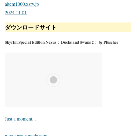
altem1000.xsrv.jp
2024.11.01
ダウンロードサイト
Skyrim Special Edition Nexus： Ducks and Swans 2： by Pfuscher
Just a moment...
www.nexusmods.com