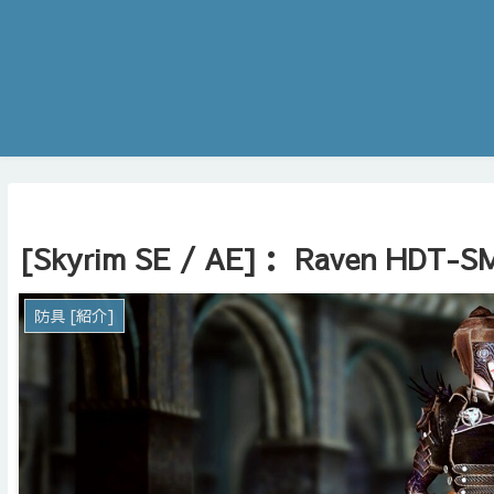
[Skyrim SE / AE]： Raven HDT-S
防具 [紹介]