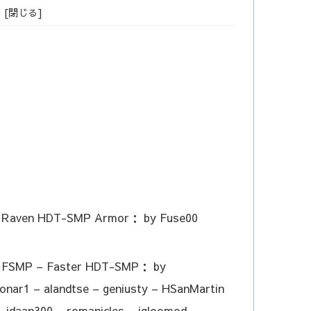
s： Raven HDT-SMP Armor： by Fuse00
s： FSMP – Faster HDT-SMP： by
nar1 – alandtse – geniusty – HSanMartin
– idaan300 – romanicles – igloomod