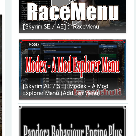
[Skyrim SE / AE]： RaceMenu
[Skyrim AE / SE]: Modex - A Mod
Explorer Menu (AddItemMenu)