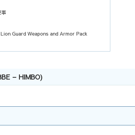
介記事
： Lion Guard Weapons and Armor Pack
CBBE – HIMBO)