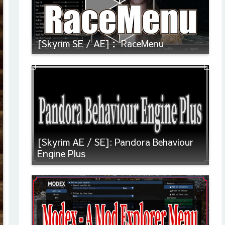
[Skyrim SE / AE]： RaceMenu
[Skyrim AE / SE]: Pandora Behaviour
Engine Plus