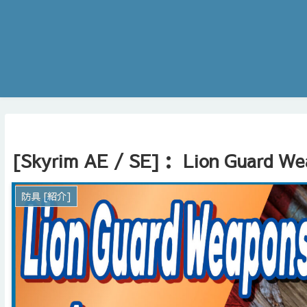
[Skyrim AE / SE]： Lion Guard We
防具 [紹介]