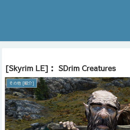
[Skyrim LE]： SDrim Creatures
その他 [紹介]