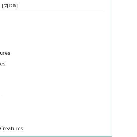
ures
es
s
Creatures