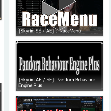
[Skyrim SE / AE]： RaceMenu
[Skyrim AE / SE]: Pandora Behaviour
Engine Plus