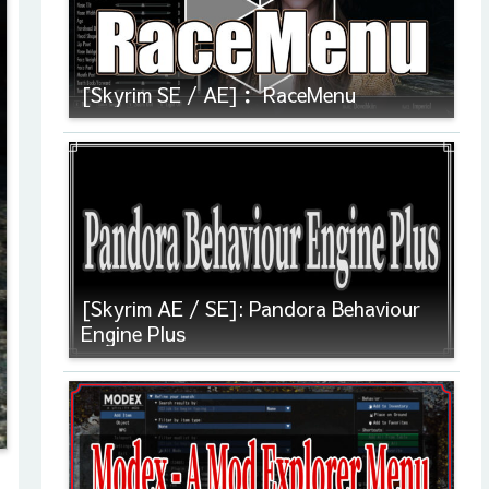
[Skyrim SE / AE]： RaceMenu
[Skyrim AE / SE]: Pandora Behaviour
Engine Plus