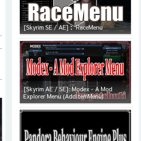
[Skyrim SE / AE]： RaceMenu
[Skyrim AE / SE]: Modex - A Mod
Explorer Menu (AddItemMenu)