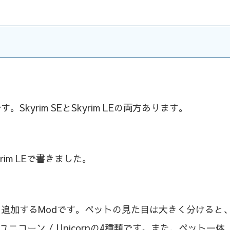
yrim SEとSkyrim LEの両方あります。
yrim LEで書きました。
を追加するModです。ペットの見た目は大きく分けると
tten、ユニコーン / Unicornの4種類です。また、ペット一体