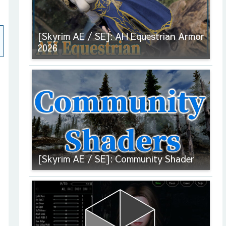
[Skyrim AE / SE]: AH Equestrian Armor
2026
[Skyrim AE / SE]: Community Shader
、