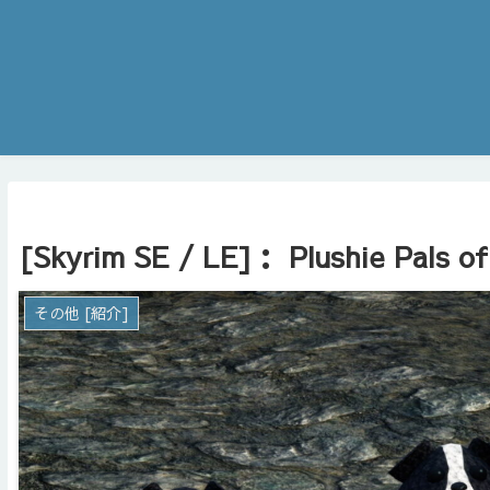
[Skyrim SE / LE]： Plushie Pals of
その他 [紹介]