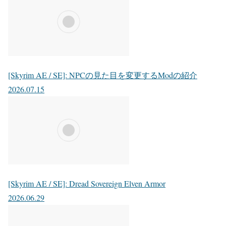
[Skyrim AE / SE]: NPCの見た目を変更するModの紹介
2026.07.15
[Skyrim AE / SE]: Dread Sovereign Elven Armor
2026.06.29