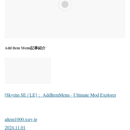
Add Item Menu記事紹介
[Skyrim SE / LE]： AddItemMenu - Ultimate Mod Explorer
altem1000.xsrv.jp
2024.11.01