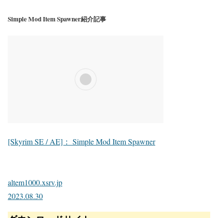
Simple Mod Item Spawner紹介記事
[Skyrim SE / AE]： Simple Mod Item Spawner
altem1000.xsrv.jp
2023.08.30