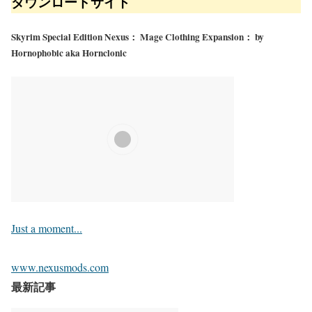
ダウンロードサイト
Skyrim Special Edition Nexus： Mage Clothing Expansion： by
Hornophobic aka Hornclonic
Just a moment...
www.nexusmods.com
最新記事