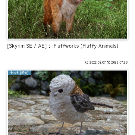
[Skyrim SE / AE]： Fluffworks (Fluffy Animals)
2022.09.07
2023.07.28
その他 [紹介]