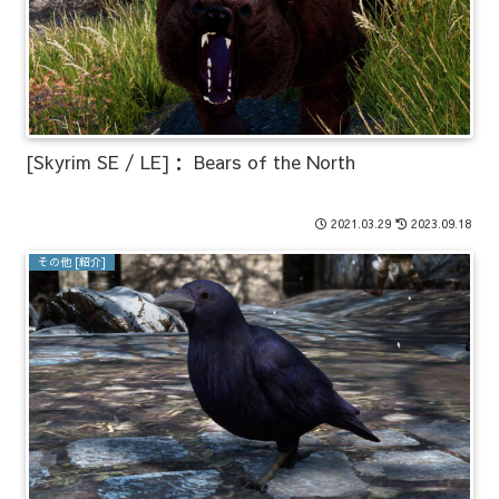
[Skyrim SE / LE]： Bears of the North
2021.03.29
2023.09.18
その他 [紹介]