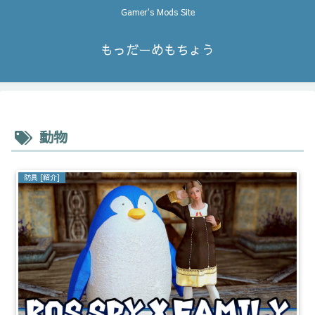
Gamer's Mods Site
もっだーめもちょう
動物
防具 [紹介]