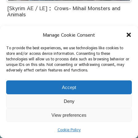
[Skyrim AE / LE]： Crows- Mihail Monsters and
Animals
2021.03.25
2023.09.18
Manage Cookie Consent
To provide the best experiences, we use technologies like cookies to
store and/or access device information. Consenting to these
次のページ
technologies will allow us to process data such as browsing behavior or
unique IDs on this site. Not consenting or withdrawing consent, may
adversely affect certain features and functions.
次
1
2
Accept
へ
Deny
View preferences
Copyright © 2023-2026 もっだーめもちょう All Rights Reserved.
Cookie Policy
ホーム
検索
トップ
サイドバー