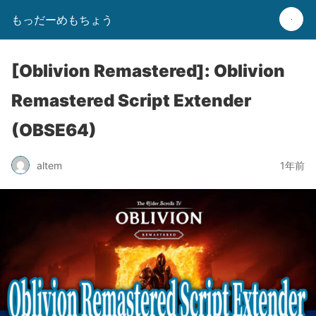
もっだーめもちょう
[Oblivion Remastered]: Oblivion
Remastered Script Extender
(OBSE64)
altem
1年前