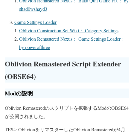
Oblivion Remastered Nexus： Baka Quit Game Fix： by
shad0wshayd3
Game Settings Loader
Oblivion Construction Set Wiki： Category:Settings
Oblivion Remastered Nexus： Game Settings Loader：
by powerofthree
Oblivion Remastered Script Extender
(OBSE64)
Modの説明
Oblivion Remasteredのスクリプトを拡張するModのOBSE64
が公開されました。
TES4: OblivionをリマスターしたOblivion Remasteredが4月