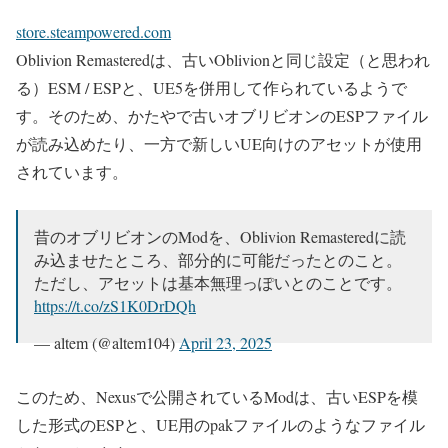
store.steampowered.com
Oblivion Remasteredは、古いOblivionと同じ設定（と思われ
る）ESM / ESPと、UE5を併用して作られているようで
す。そのため、かたやで古いオブリビオンのESPファイル
が読み込めたり、一方で新しいUE向けのアセットが使用
されています。
昔のオブリビオンのModを、Oblivion Remasteredに読
み込ませたところ、部分的に可能だったとのこと。
ただし、アセットは基本無理っぽいとのことです。
https://t.co/zS1K0DrDQh
— altem (@altem104)
April 23, 2025
このため、Nexusで公開されているModは、古いESPを模
した形式のESPと、UE用のpakファイルのようなファイル