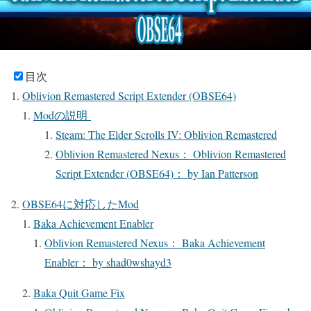
目次
Oblivion Remastered Script Extender (OBSE64)
Modの説明
Steam: The Elder Scrolls IV: Oblivion Remastered
Oblivion Remastered Nexus： Oblivion Remastered
Script Extender (OBSE64)： by Ian Patterson
OBSE64に対応したMod
Baka Achievement Enabler
Oblivion Remastered Nexus： Baka Achievement
Enabler： by shad0wshayd3
Baka Quit Game Fix