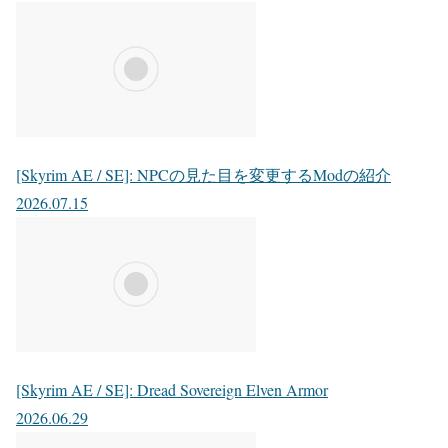
[Skyrim AE / SE]: NPCの見た目を変更するModの紹介
2026.07.15
[Skyrim AE / SE]: Dread Sovereign Elven Armor
2026.06.29