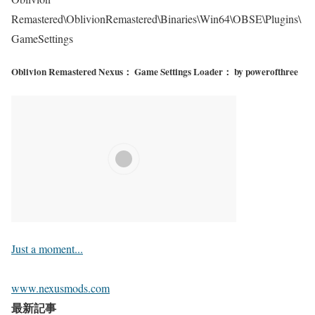
Remastered\OblivionRemastered\Binaries\Win64\OBSE\Plugins\
GameSettings
Oblivion Remastered Nexus： Game Settings Loader： by powerofthree
Just a moment...
www.nexusmods.com
最新記事