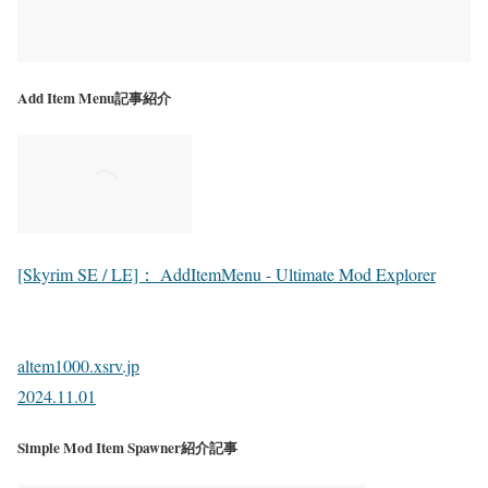
Add Item Menu記事紹介
[Skyrim SE / LE]： AddItemMenu - Ultimate Mod Explorer
altem1000.xsrv.jp
2024.11.01
Simple Mod Item Spawner紹介記事