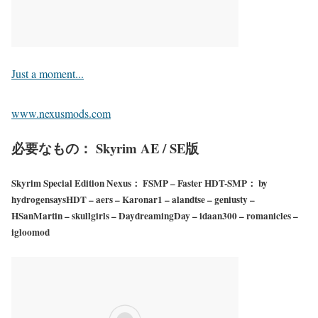
Just a moment...
www.nexusmods.com
必要なもの： Skyrim AE / SE版
Skyrim Special Edition Nexus： FSMP – Faster HDT-SMP： by
hydrogensaysHDT – aers – Karonar1 – alandtse – geniusty –
HSanMartin – skullgirls – DaydreamingDay – idaan300 – romanicles –
igloomod