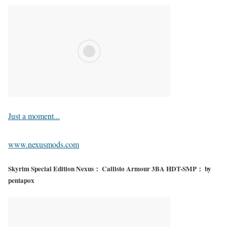
Just a moment...
www.nexusmods.com
Skyrim Special Edition Nexus： Callisto Armour 3BA HDT-SMP： by
pentapox