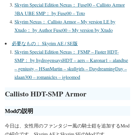
Skyrim Special Edition Nexus： Fuse00 – Callisto Armor
3BA UBE SMP： by Fuse00 – Toto
Skyrim Nexus： Callisto Armor – My version LE by
Xtudo： by Author Fuse00 – My version by Xtudo
必要なもの： Skyrim AE / SE版
Skyrim Special Edition Nexus： FSMP – Faster HDT-
SMP： by hydrogensaysHDT – aers – Karonar1 – alandtse
– geniusty – HSanMartin – skullgirls – DaydreamingDay –
idaan300 – romanicles – igloomod
Callisto HDT-SMP Armor
Modの説明
今日は、女性用のファンタジー風の騎士鎧を追加するMod
の紹介です。Skyrim AEとSkyrim SEのModです。