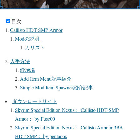
目次
Callisto HDT-SMP Armor
Modの説明
カリスト
入手方法
鍛冶場
Add Item Menu記事紹介
Simple Mod Item Spawner紹介記事
ダウンロードサイト
Skyrim Special Edition Nexus： Callisto HDT-SMP
Armor： by Fuse00
Skyrim Special Edition Nexus： Callisto Armour 3BA
HDT-SMP： by pentapox