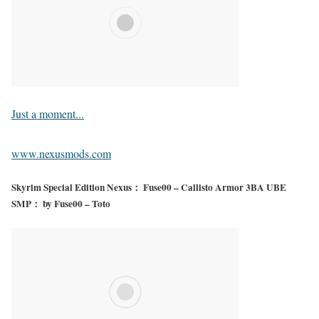
Just a moment...
www.nexusmods.com
Skyrim Special Edition Nexus： Fuse00 – Callisto Armor 3BA UBE
SMP： by Fuse00 – Toto