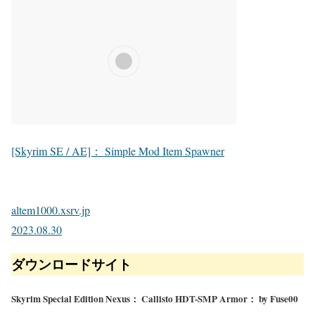
[Skyrim SE / AE]： Simple Mod Item Spawner
altem1000.xsrv.jp
2023.08.30
ダウンロードサイト
Skyrim Special Edition Nexus： Callisto HDT-SMP Armor： by Fuse00