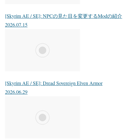
[Skyrim AE / SE]: NPCの見た目を変更するModの紹介
2026.07.15
[Skyrim AE / SE]: Dread Sovereign Elven Armor
2026.06.29