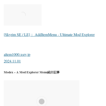
[Skyrim SE / LE]： AddItemMenu - Ultimate Mod Explorer
altem1000.xsrv.jp
2024.11.01
Modex – A Mod Explorer Menu紹介記事