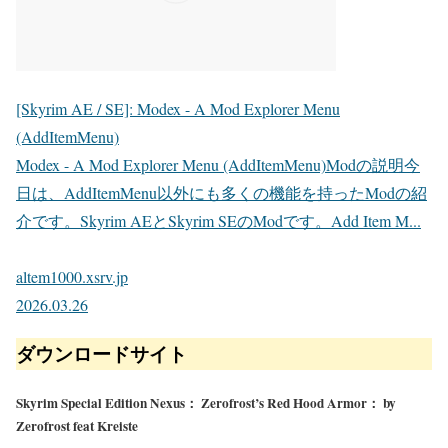
[Skyrim AE / SE]: Modex - A Mod Explorer Menu
(AddItemMenu)
Modex - A Mod Explorer Menu (AddItemMenu)Modの説明今
日は、AddItemMenu以外にも多くの機能を持ったModの紹
介です。Skyrim AEとSkyrim SEのModです。Add Item M...
altem1000.xsrv.jp
2026.03.26
ダウンロードサイト
Skyrim Special Edition Nexus： Zerofrost’s Red Hood Armor： by
Zerofrost feat Kreiste