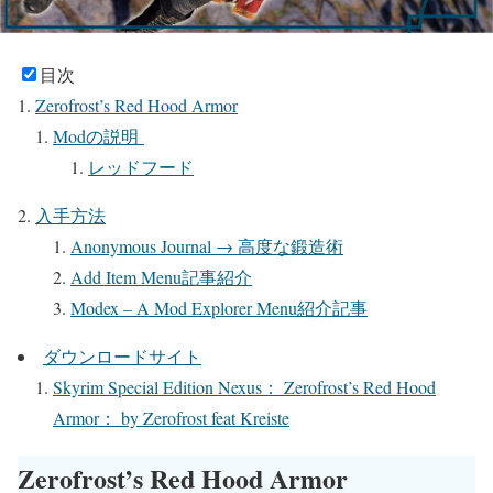
目次
Zerofrost’s Red Hood Armor
Modの説明
レッドフード
入手方法
Anonymous Journal → 高度な鍛造術
Add Item Menu記事紹介
Modex – A Mod Explorer Menu紹介記事
ダウンロードサイト
Skyrim Special Edition Nexus： Zerofrost’s Red Hood
Armor： by Zerofrost feat Kreiste
Zerofrost’s Red Hood Armor