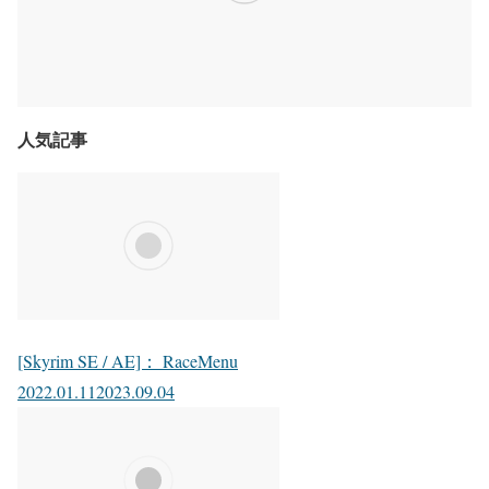
人気記事
[Skyrim SE / AE]： RaceMenu
2022.01.11
2023.09.04