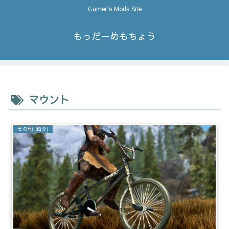
Gamer's Mods Site
もっだーめもちょう
マウント
その他 [紹介]