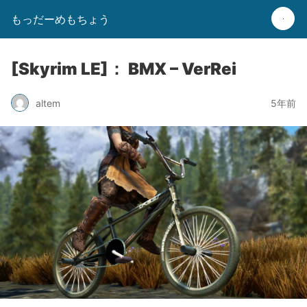
もっだーめもちょう
[Skyrim LE]： BMX – VerRei
altem
5年前