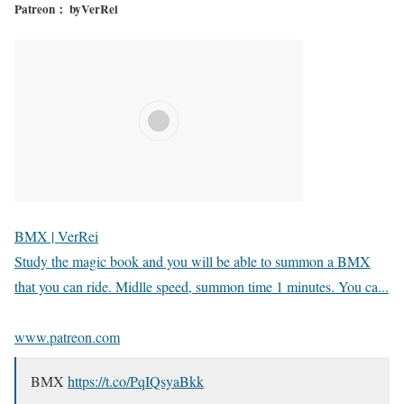
Patreon： byVerRei
BMX | VerRei
Study the magic book and you will be able to summon a BMX
that you can ride. Midlle speed, summon time 1 minutes. You ca...
www.patreon.com
BMX
https://t.co/PqIQsyaBkk