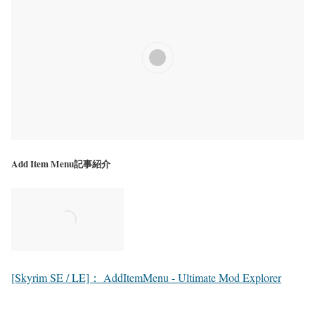
Add Item Menu記事紹介
[Skyrim SE / LE]： AddItemMenu - Ultimate Mod Explorer