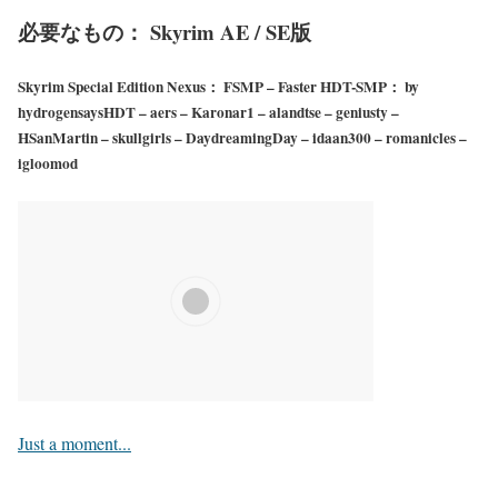
必要なもの： Skyrim AE / SE版
Skyrim Special Edition Nexus： FSMP – Faster HDT-SMP： by
hydrogensaysHDT – aers – Karonar1 – alandtse – geniusty –
HSanMartin – skullgirls – DaydreamingDay – idaan300 – romanicles –
igloomod
Just a moment...