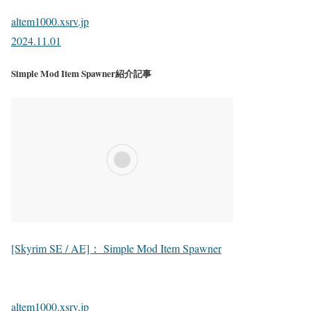
altem1000.xsrv.jp
2024.11.01
Simple Mod Item Spawner紹介記事
[Skyrim SE / AE]： Simple Mod Item Spawner
altem1000.xsrv.jp