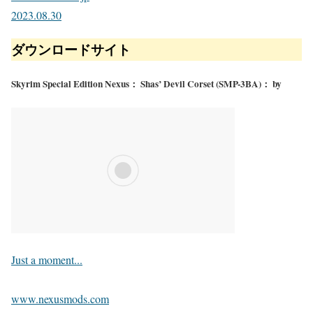
2023.08.30
ダウンロードサイト
Skyrim Special Edition Nexus： Shas’ Devil Corset (SMP-3BA)： by
Just a moment...
www.nexusmods.com