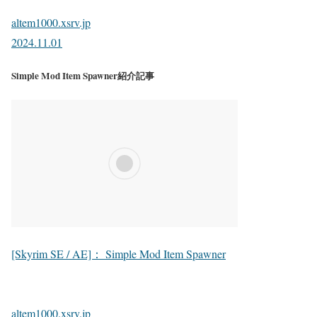
altem1000.xsrv.jp
2024.11.01
Simple Mod Item Spawner紹介記事
[Skyrim SE / AE]： Simple Mod Item Spawner
altem1000.xsrv.jp