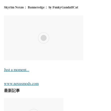
Skyrim Nexus： Banneredge： by FunkyGandalfCat
Just a moment...
www.nexusmods.com
最新記事