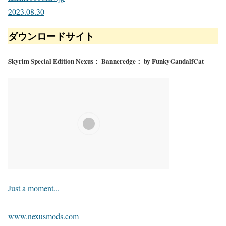
2023.08.30
ダウンロードサイト
Skyrim Special Edition Nexus： Banneredge： by FunkyGandalfCat
Just a moment...
www.nexusmods.com