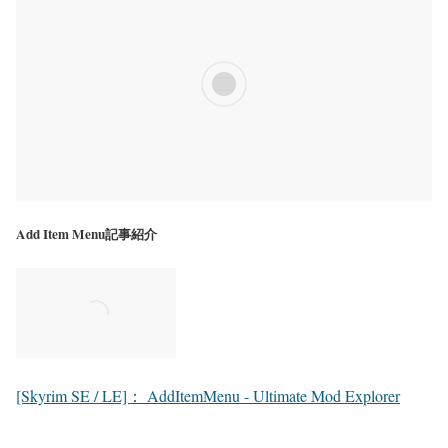
Add Item Menu記事紹介
[Skyrim SE / LE]： AddItemMenu - Ultimate Mod Explorer