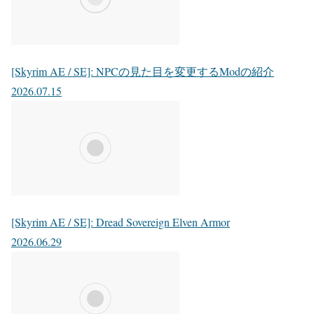
[Skyrim AE / SE]: NPCの見た目を変更するModの紹介
2026.07.15
[Skyrim AE / SE]: Dread Sovereign Elven Armor
2026.06.29