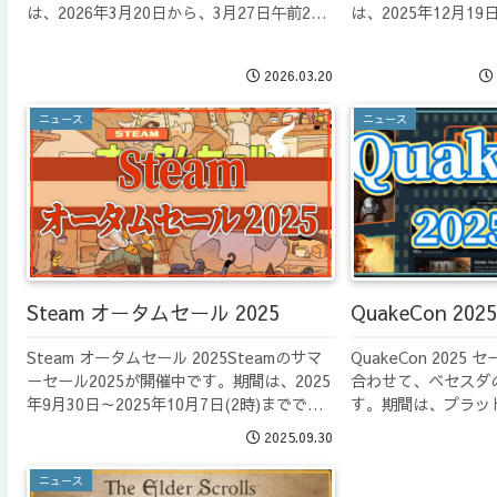
は、2026年3月20日から、3月27日午前2時
は、2025年12月19
までです。BethesdaSteamのBesethdaの
午前3時までです。Bet
ゲーム全般がセール対象になっています。
Besethdaのゲー
2026.03.20
うち...
ていま...
ニュース
ニュース
Steam オータムセール 2025
QuakeCon 20
Steam オータムセール 2025Steamのサマ
QuakeCon 2025 セ
ーセール2025が開催中です。期間は、2025
合わせて、ベセスダ
年9月30日～2025年10月7日(2時)までで
す。期間は、プラッ
す。BethesdaSteamのBesethdaのゲーム
ちまちですが、Stea
2025.09.30
全般がセール対象になっています。うち
までです。BethesdaS
は...
ニュース