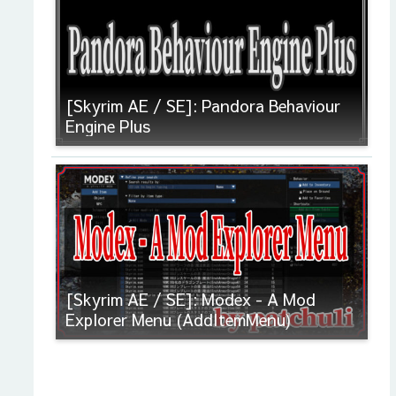
[Skyrim AE / SE]: Pandora Behaviour
Engine Plus
[Skyrim AE / SE]: Modex - A Mod
Explorer Menu (AddItemMenu)