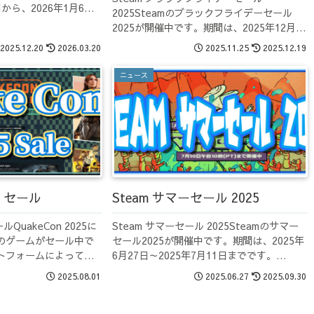
日から、2026年1月6日
2025Steamのブラックフライデーセール
hesdaSteamの
2025が開催中です。期間は、2025年12月3
ム全般がセール対象になっ
日までです。BethesdaSteamのBesethda
2025.12.20
2026.03.20
2025.11.25
2025.12.19
のゲーム全般がセール対象になっていま
す。うちは、TES...
ニュース
25 セール
Steam サマーセール 2025
ールQuakeCon 2025に
Steam サマーセール 2025Steamのサマー
のゲームがセール中で
セール2025が開催中です。期間は、2025年
トフォームによってま
6月27日～2025年7月11日までです。
mでは2025年8月14日
BethesdaSteamのBesethdaのゲーム全般
2025.08.01
2025.06.27
2025.09.30
teamのBesethda...
がセール対象になっています。うちは、
TESシ...