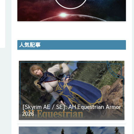
人気記事
[Skyrim AE / SE]: AH Equestrian Armor
2026