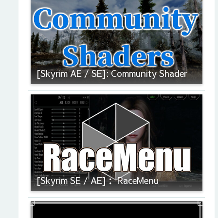
[Skyrim AE / SE]: Community Shader
[Skyrim SE / AE]： RaceMenu