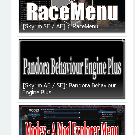
[Skyrim SE / AE]： RaceMenu
[Skyrim AE / SE]: Pandora Behaviour
Engine Plus