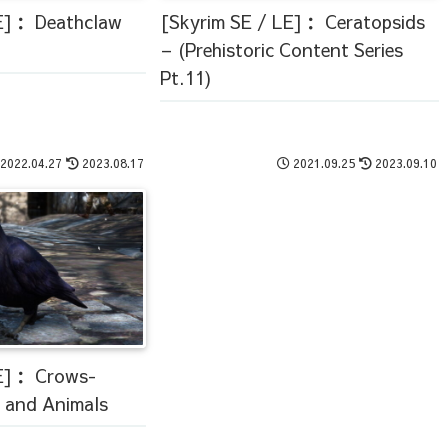
E]： Deathclaw
[Skyrim SE / LE]： Ceratopsids
– (Prehistoric Content Series
Pt.11)
2022.04.27
2023.08.17
2021.09.25
2023.09.10
LE]： Crows-
s and Animals