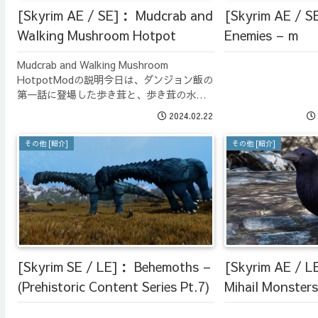
[Skyrim AE / S
[Skyrim AE / SE]： Mudcrab and
Enemies – m
Walking Mushroom Hotpot
Mudcrab and Walking Mushroom
HotpotModの説明今日は、ダンジョン飯の
第一話に登場した歩き茸と、歩き茸の水炊
き（鍋料理）を追加されるModの紹介で
2024.02.22
す。Skyrim AEとSkyrim SEのModです。ダ
ン...
その他 [紹介]
その他 [紹介]
[Skyrim SE / LE]： Behemoths –
[Skyrim AE / 
(Prehistoric Content Series Pt.7)
Mihail Monster