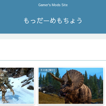
Gamer's Mods Site
もっだーめもちょう
その他 [紹介]