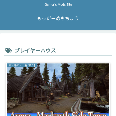
Gamer's Mods Site
もっだーめもちょう
プレイヤーハウス
家・場所・土地 [紹介]