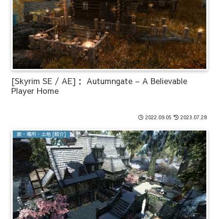
[Skyrim SE / AE]： Autumngate – A Believable
Player Home
2022.09.05
2023.07.28
家・場所・土地 [紹介]