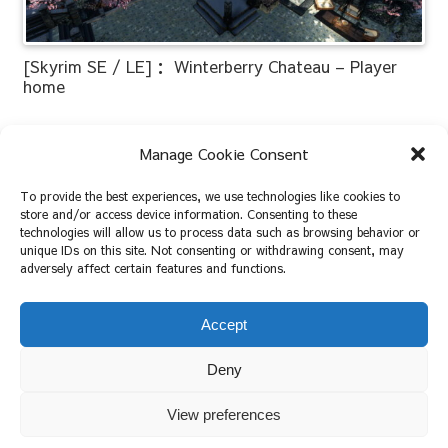
[Skyrim SE / LE]： Winterberry Chateau – Player
home
2021.12.08
2023.09.06
Manage Cookie Consent
To provide the best experiences, we use technologies like cookies to
store and/or access device information. Consenting to these
次のページ
technologies will allow us to process data such as browsing behavior or
unique IDs on this site. Not consenting or withdrawing consent, may
adversely affect certain features and functions.
次
1
2
3
Accept
へ
Deny
View preferences