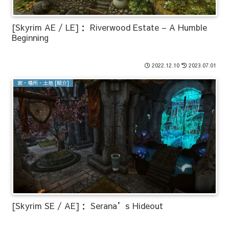
[Skyrim AE / LE]： Riverwood Estate – A Humble
Beginning
2022.12.10
2023.07.01
家・場所・土地 [紹介]
[Skyrim SE / AE]： Serana’s Hideout