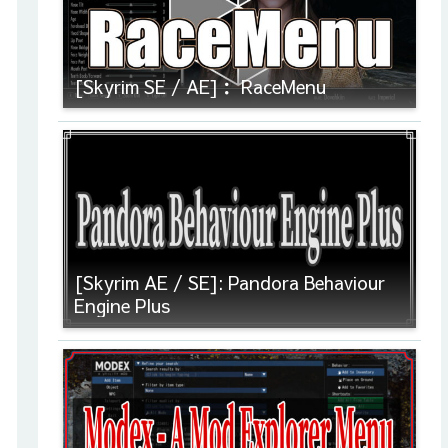
[Skyrim SE / AE]： RaceMenu
[Skyrim AE / SE]: Pandora Behaviour
Engine Plus