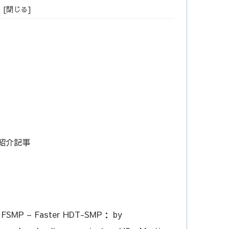
enu紹介記事
s： FSMP – Faster HDT-SMP： by