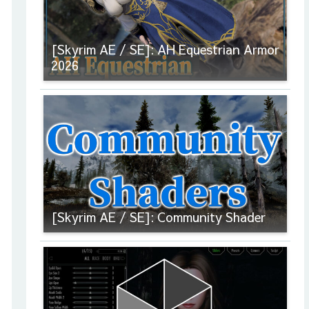
[Skyrim AE / SE]: AH Equestrian Armor
2026
[Skyrim AE / SE]: Community Shader