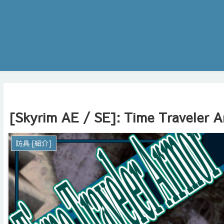
[Skyrim AE / SE]: Time Traveler 
防具 [紹介]