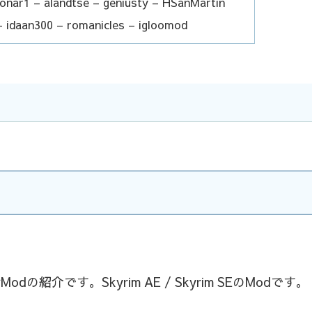
nar1 – alandtse – geniusty – HSanMartin
– idaan300 – romanicles – igloomod
です。Skyrim AE / Skyrim SEのModです。