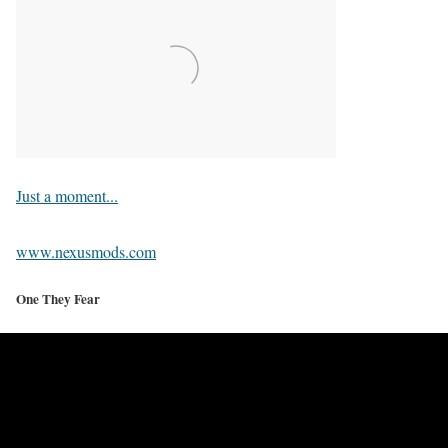
Just a moment...
www.nexusmods.com
One They Fear