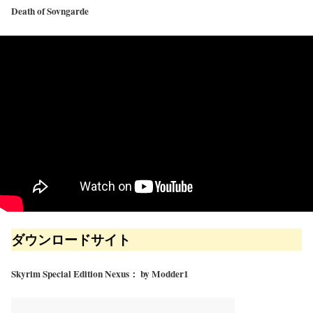
Death of Sovngarde
ダウンロードサイト
Skyrim Special Edition Nexus： by Modder1