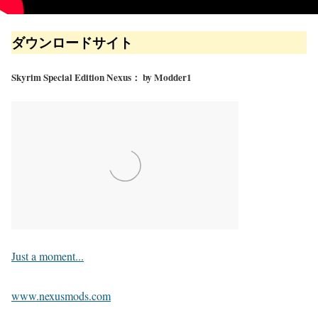
ダウンロードサイト
Skyrim Special Edition Nexus： by Modder1
Just a moment...
www.nexusmods.com