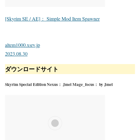
[Skyrim SE / AE]： Simple Mod Item Spawner
altem1000.xsrv.jp
2023.08.30
ダウンロードサイト
Skyrim Special Edition Nexus： Jmel Mage_focus： by Jmel