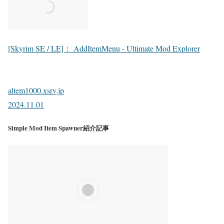
[Skyrim SE / LE]： AddItemMenu - Ultimate Mod Explorer
altem1000.xsrv.jp
2024.11.01
Simple Mod Item Spawner紹介記事