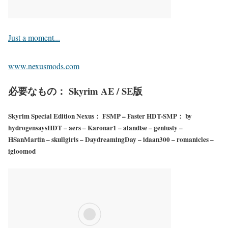
Just a moment...
www.nexusmods.com
必要なもの： Skyrim AE / SE版
Skyrim Special Edition Nexus： FSMP – Faster HDT-SMP： by
hydrogensaysHDT – aers – Karonar1 – alandtse – geniusty –
HSanMartin – skullgirls – DaydreamingDay – idaan300 – romanicles –
igloomod