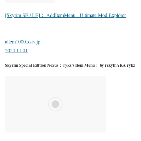
[Skyrim SE / LE]： AddItemMenu - Ultimate Mod Explorer
altem1000.xsrv.jp
2024.11.01
Skyrim Special Edition Nexus： rykz’s Item Menu： by rzkyif AKA rykz