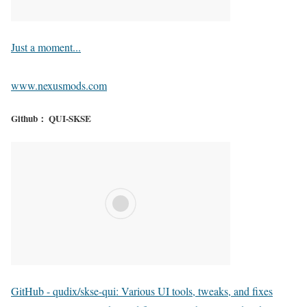
Just a moment...
www.nexusmods.com
Github： QUI-SKSE
GitHub - qudix/skse-qui: Various UI tools, tweaks, and fixes