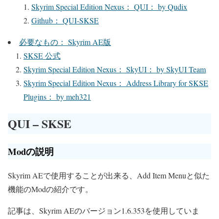
Skyrim Special Edition Nexus： QUI： by Qudix
Github： QUI-SKSE
必要なもの： Skyrim AE版
SKSE 公式
Skyrim Special Edition Nexus： SkyUI： by SkyUI Team
Skyrim Special Edition Nexus： Address Library for SKSE
Plugins： by meh321
QUI – SKSE
Modの説明
Skyrim AEで使用することが出来る、Add Item Menuと似た
機能のModの紹介です。
記事は、Skyrim AEのバージョン1.6.353を使用していま