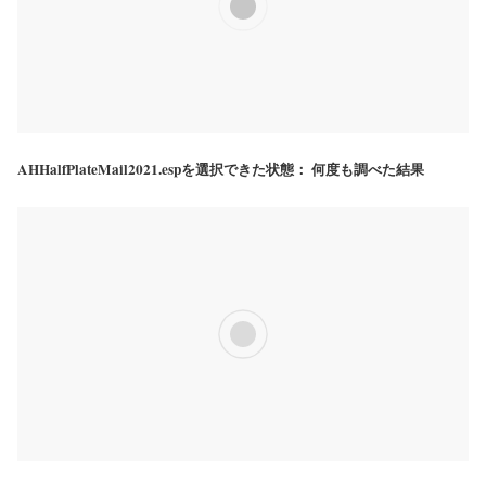
AHHalfPlateMail2021.espを選択できた状態： 何度も調べた結果