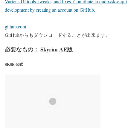
Various UI tools, tweaks, and fixes. Contribute to qudix/skse-qui
development by creating an account on GitHub.
github.com
GitHubからもダウンロードすることが出来ます。
必要なもの： Skyrim AE版
SKSE 公式