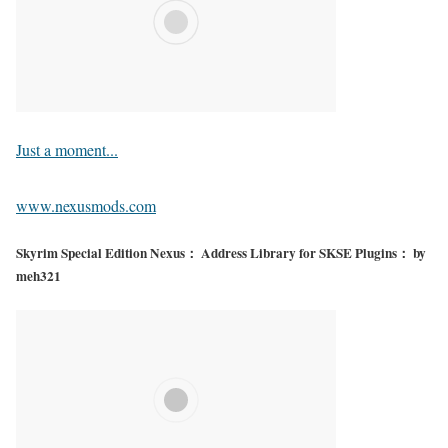
Just a moment...
www.nexusmods.com
Skyrim Special Edition Nexus： Address Library for SKSE Plugins： by
meh321