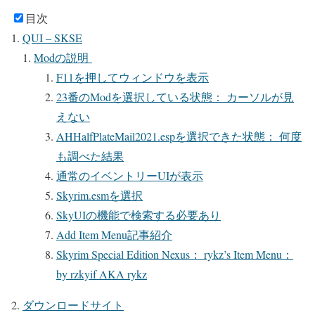
目次
QUI – SKSE
Modの説明
F11を押してウィンドウを表示
23番のModを選択している状態： カーソルが見
えない
AHHalfPlateMail2021.espを選択できた状態： 何度
も調べた結果
通常のイベントリーUIが表示
Skyrim.esmを選択
SkyUIの機能で検索する必要あり
Add Item Menu記事紹介
Skyrim Special Edition Nexus： rykz’s Item Menu：
by rzkyif AKA rykz
ダウンロードサイト