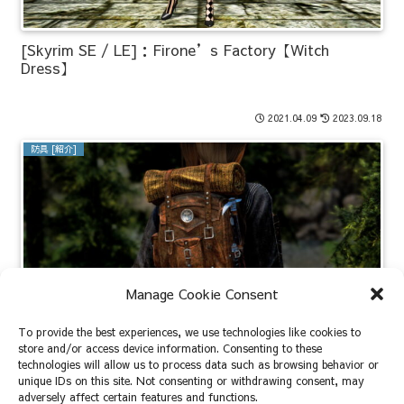
[Skyrim SE / LE]：Firone’s Factory【Witch
Dress】
2021.04.09
2023.09.18
防具 [紹介]
Manage Cookie Consent
To provide the best experiences, we use technologies like cookies to
store and/or access device information. Consenting to these
[Skyrim SE]： Simple Leather Backpack
technologies will allow us to process data such as browsing behavior or
unique IDs on this site. Not consenting or withdrawing consent, may
adversely affect certain features and functions.