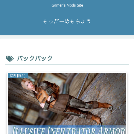
Gamer's Mods Site
もっだーめもちょう
バックパック
防具 [紹介]