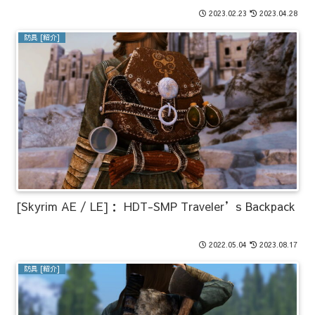
2023.02.23
2023.04.28
防具 [紹介]
[Skyrim AE / LE]： HDT-SMP Traveler’s Backpack
2022.05.04
2023.08.17
防具 [紹介]