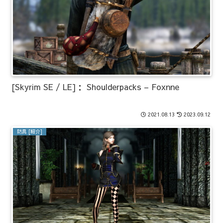
[Skyrim SE / LE]： Shoulderpacks – Foxnne
2021.08.13
2023.09.12
防具 [紹介]