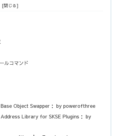
E
ールコマンド
： Base Object Swapper： by powerofthree
 Address Library for SKSE Plugins： by