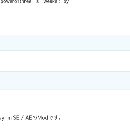
s： powerofthree’s Tweaks： by
m SE / AEのModです。