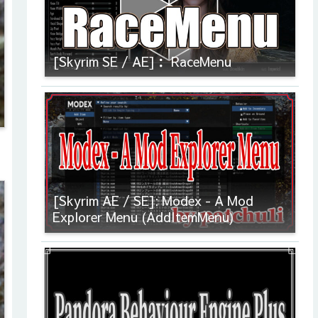
[Skyrim SE / AE]： RaceMenu
[Skyrim AE / SE]: Modex - A Mod
Explorer Menu (AddItemMenu)