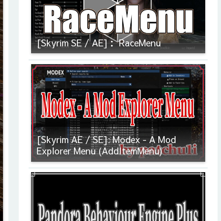
[Skyrim SE / AE]： RaceMenu
[Skyrim AE / SE]: Modex - A Mod
Explorer Menu (AddItemMenu)