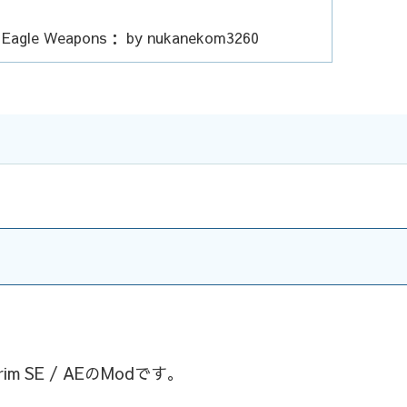
： Eagle Weapons： by nukanekom3260
 SE / AEのModです。