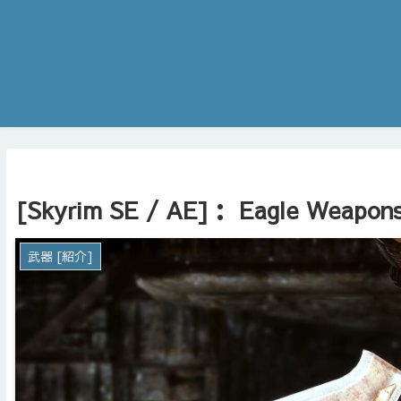
[Skyrim SE / AE]： Eagle Weapon
武器 [紹介]