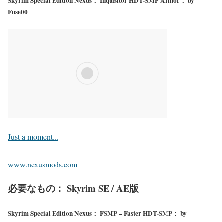
Skyrim Special Edition Nexus： Inquisitor HDT-SMP Armor： by
Fuse00
Just a moment...
www.nexusmods.com
必要なもの： Skyrim SE / AE版
Skyrim Special Edition Nexus： FSMP – Faster HDT-SMP： by