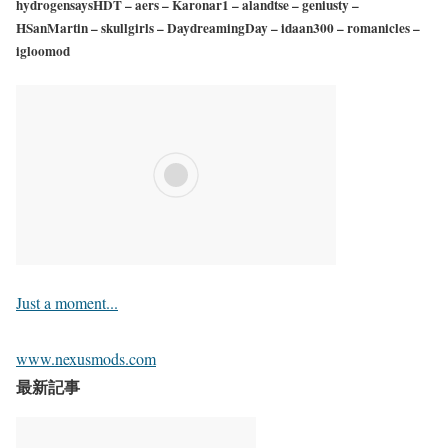
hydrogensaysHDT – aers – Karonar1 – alandtse – geniusty –
HSanMartin – skullgirls – DaydreamingDay – idaan300 – romanicles –
igloomod
Just a moment...
www.nexusmods.com
最新記事