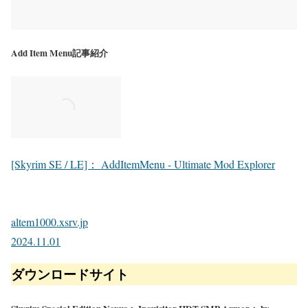
Add Item Menu記事紹介
[Skyrim SE / LE]： AddItemMenu - Ultimate Mod Explorer
altem1000.xsrv.jp
2024.11.01
ダウンロードサイト