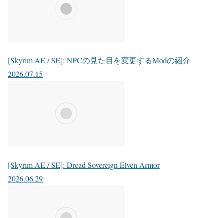
[Skyrim AE / SE]: NPCの見た目を変更するModの紹介
2026.07.15
[Skyrim AE / SE]: Dread Sovereign Elven Armor
2026.06.29