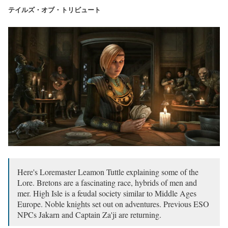
テイルズ・オブ・トリビュート
Here's Loremaster Leamon Tuttle explaining some of the
Lore. Bretons are a fascinating race, hybrids of men and
mer. High Isle is a feudal society similar to Middle Ages
Europe. Noble knights set out on adventures. Previous ESO
NPCs Jakarn and Captain Za'ji are returning.