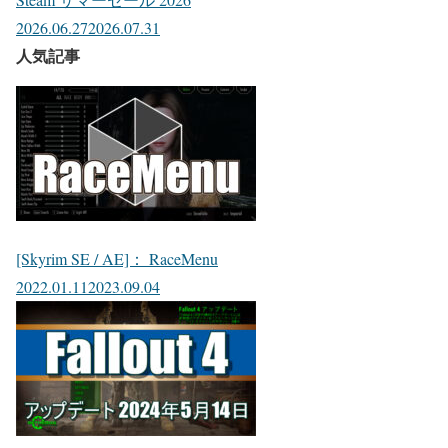
2026.06.27
2026.07.31
人気記事
[Skyrim SE / AE]： RaceMenu
2022.01.11
2023.09.04