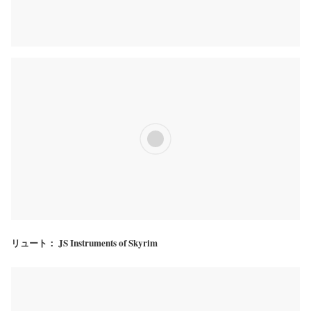
リュート： JS Instruments of Skyrim