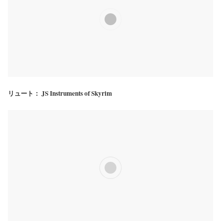
リュート： JS Instruments of Skyrim