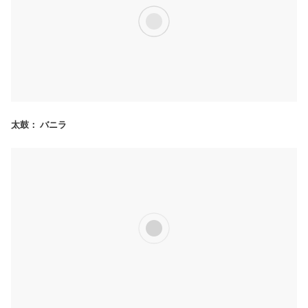
太鼓： バニラ