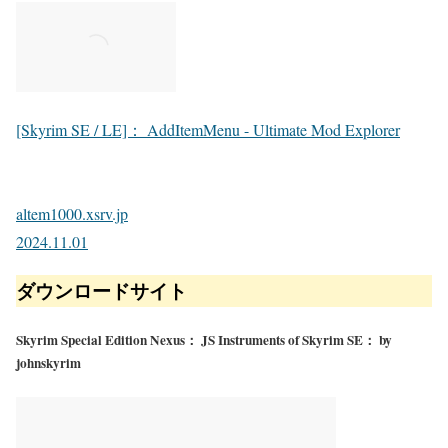
[Skyrim SE / LE]： AddItemMenu - Ultimate Mod Explorer
altem1000.xsrv.jp
2024.11.01
ダウンロードサイト
Skyrim Special Edition Nexus： JS Instruments of Skyrim SE： by
johnskyrim