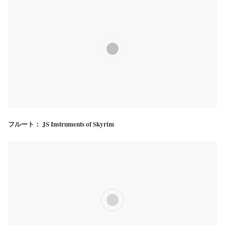
フルート： JS Instruments of Skyrim