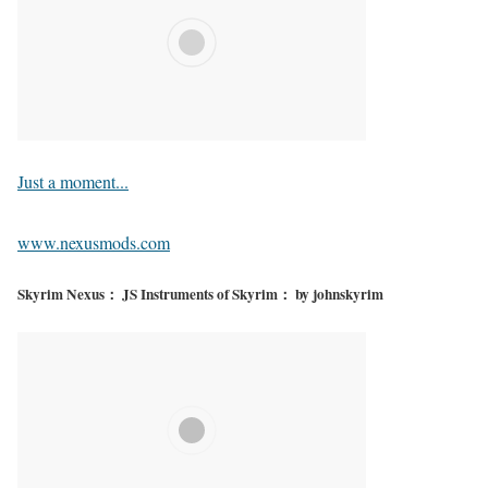
Just a moment...
www.nexusmods.com
Skyrim Nexus： JS Instruments of Skyrim： by johnskyrim