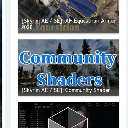
[Skyrim AE / SE]: AH Equestrian Armor
2026
[Skyrim AE / SE]: Community Shader