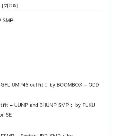
P SMP
s： GFL UMP45 outfit： by BOOMBOX – ODD
tfit – UUNP and BHUNP SMP： by FUKU
or SE
s： FSMP – Faster HDT-SMP： by