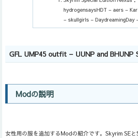
hydrogensaysHDT – aers – Karo
– skullgirls – DaydreamingDay 
GFL UMP45 outfit – UUNP and BHUNP
Modの説明
女性用の服を追加するModの紹介です。Skyrim SEとS