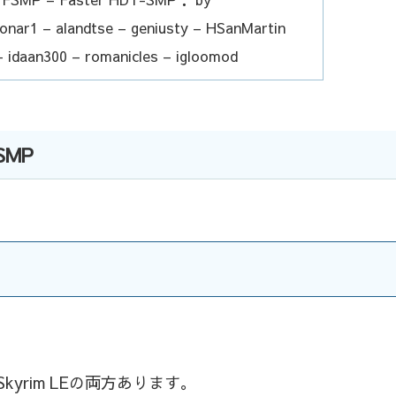
nar1 – alandtse – geniusty – HSanMartin
– idaan300 – romanicles – igloomod
 SMP
kyrim LEの両方あります。