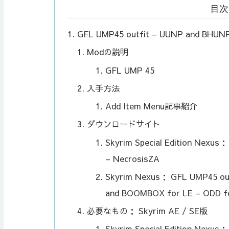
目次
GFL UMP45 outfit – UUNP and BHUN
Modの説明
GFL UMP 45
入手方法
Add Item Menu記事紹介
ダウンロードサイト
Skyrim Special Edition Nexu
– NecrosisZA
Skyrim Nexus： GFL UMP45 ou
and BOOMBOX for LE – ODD f
必要なもの： Skyrim AE / SE版
Skyrim Special Edition Nexu