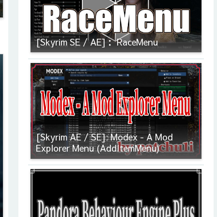
[Skyrim SE / AE]： RaceMenu
[Skyrim AE / SE]: Modex - A Mod
Explorer Menu (AddItemMenu)