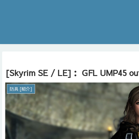
[Skyrim SE / LE]： GFL UMP45 out
防具 [紹介]