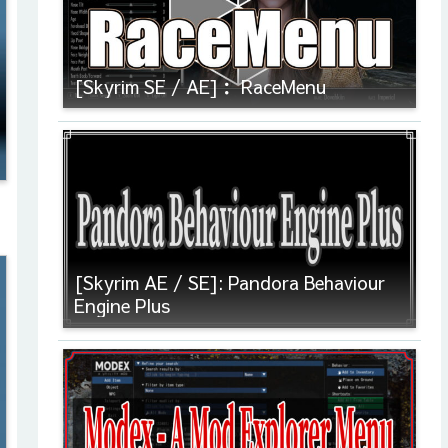
[Skyrim SE / AE]： RaceMenu
[Skyrim AE / SE]: Pandora Behaviour
Engine Plus