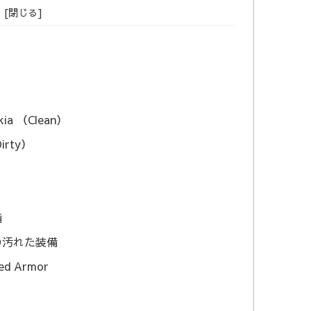
a （Clean）
irty）
備
の汚れた装備
d Armor