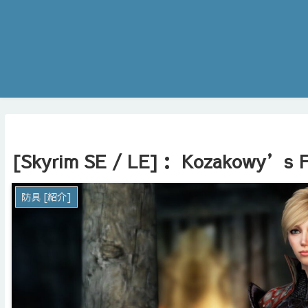
[Skyrim SE / LE]： Kozakowy’s F
防具 [紹介]