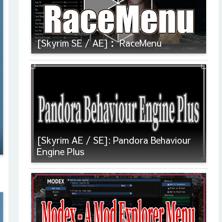
[Skyrim SE / AE]： RaceMenu
[Skyrim AE / SE]: Pandora Behaviour
Engine Plus