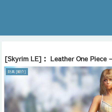
[Skyrim LE]： Leather One Piece 
防具 [紹介]