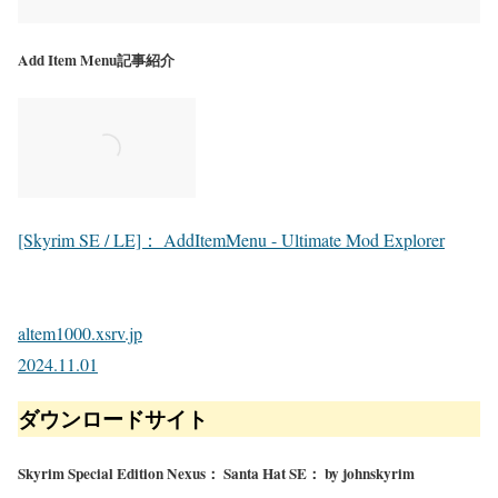
Add Item Menu記事紹介
[Skyrim SE / LE]： AddItemMenu - Ultimate Mod Explorer
altem1000.xsrv.jp
2024.11.01
ダウンロードサイト
Skyrim Special Edition Nexus： Santa Hat SE： by johnskyrim