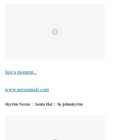
Just a moment...
www.nexusmods.com
Skyrim Nexus： Santa Hat： by johnskyrim