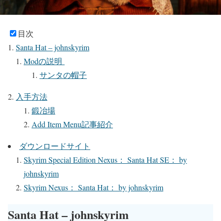
目次
Santa Hat – johnskyrim
Modの説明
サンタの帽子
入手方法
鍛冶場
Add Item Menu記事紹介
ダウンロードサイト
Skyrim Special Edition Nexus： Santa Hat SE： by
johnskyrim
Skyrim Nexus： Santa Hat： by johnskyrim
Santa Hat – johnskyrim