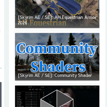
[Skyrim AE / SE]: AH Equestrian Armor
2026
に
[Skyrim AE / SE]: Community Shader