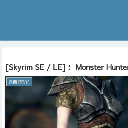
[Skyrim SE / LE]： Monster Hunter
武器 [紹介]