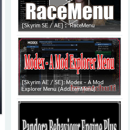
[Skyrim SE / AE]： RaceMenu
[Skyrim AE / SE]: Modex - A Mod
Explorer Menu (AddItemMenu)