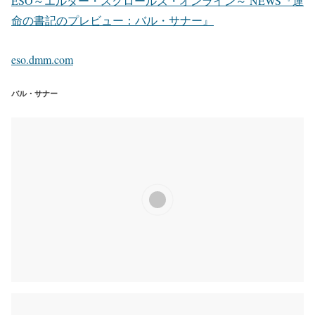
ESO～エルダー・スクロールズ・オンライン～ NEWS『運
命の書記のプレビュー：バル・サナー』
eso.dmm.com
バル・サナー