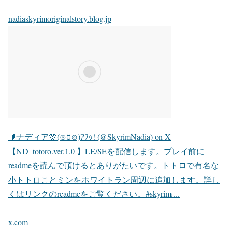
nadiaskyrimoriginalstory.blog.jp
🔰ナディア🌸(⊙ꇴ⊙)ｱﾌｩ! (@SkyrimNadia) on X
【ND_totoro.ver.1.0 】LE/SEを配信します。プレイ前に
readmeを読んで頂けるとありがたいです。トトロで有名な
小トトロことミンをホワイトラン周辺に追加します。詳し
くはリンクのreadmeをご覧ください。#skyrim ...
x.com