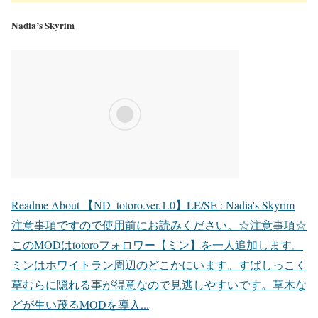
Nadia’s Skyrim
Readme About 【ND_totoro.ver.1.0】LE/SE : Nadia's Skyrim
注意事項ですので使用前にお読みください。☆注意事項☆
このMODはtotoroフォロワー【ミン】を一人追加します。
ミンはホワイトラン周辺のどこかにいます。すばしっこく
草むらに隠れる事が得意なので見逃しやすいです。草木な
どが生い茂るMODを導入...