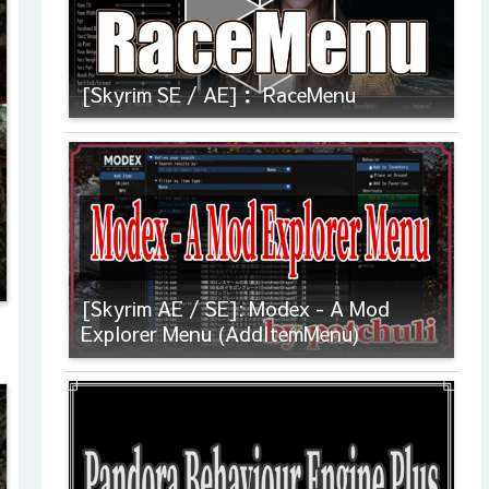
[Skyrim SE / AE]： RaceMenu
[Skyrim AE / SE]: Modex - A Mod
Explorer Menu (AddItemMenu)