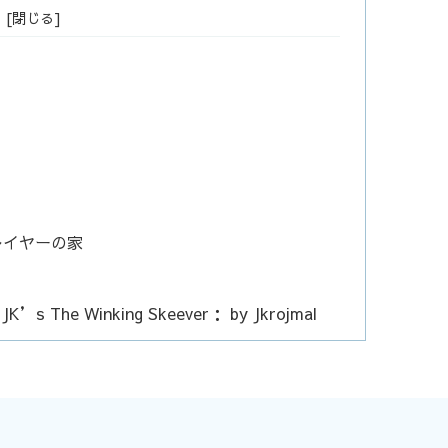
レイヤーの家
： JK’s The Winking Skeever： by Jkrojmal