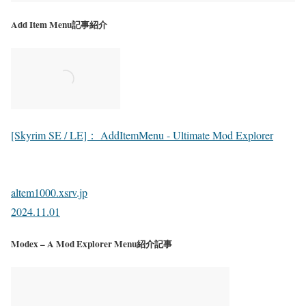
Add Item Menu記事紹介
[Skyrim SE / LE]： AddItemMenu - Ultimate Mod Explorer
altem1000.xsrv.jp
2024.11.01
Modex – A Mod Explorer Menu紹介記事