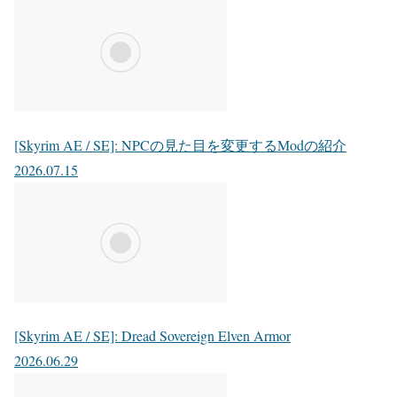
[Skyrim AE / SE]: NPCの見た目を変更するModの紹介
2026.07.15
[Skyrim AE / SE]: Dread Sovereign Elven Armor
2026.06.29