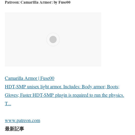
Patreon: Camarilla Armor: by Fuse00
Camarilla Armor | Fuse00
HDT-SMP unisex light armor. Includes: Body armor; Boots;
Gloves; Faster HDT-SMP plugin is required to run the physics.
T...
www.patreon.com
最新記事